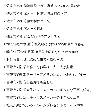
> 佐倉市M様 ⑩漆喰塗りがご家族のたのしい思い出に
> 佐倉市M様 ⑨オーク床材と無垢材のドア
> 佐倉市M様 ⑧無垢材について
> 佐倉市M様 ⑦オーク床材
> 佐倉市M様 ⑥こだわりのフランス瓦
> 輸入住宅の修理 ②輸入建材は仕様や説明書の保存を
> 輸入住宅の修理 ①10年以上使えなかった洗面台
> お打ち合わせは決めた後でも悩むもの
> 富津市Y様 ⑦出会ったお客様一人一人が財産
> 富津市Y様 ⑥アーリーアメリカン＆こだわりのブルー
> 富津市Y様 ⑤出張お打ち合わせ
> 富津市Y様 ④大手ハウスメーカーのずさんな工事（続き）
> 富津市Y様 ③大手ハウスメーカーのずさんな工事
> 社長が続けているアルバムプレゼントとトイレ掃除