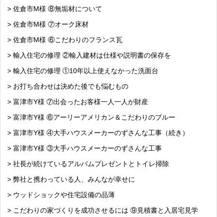
> 佐倉市M様 ⑧無垢材について
> 佐倉市M様 ⑦オーク床材
> 佐倉市M様 ⑥こだわりのフランス瓦
> 輸入住宅の修理 ②輸入建材は仕様や説明書の保存を
> 輸入住宅の修理 ①10年以上使えなかった洗面台
> お打ち合わせは決めた後でも悩むもの
> 富津市Y様 ⑦出会ったお客様一人一人が財産
> 富津市Y様 ⑥アーリーアメリカン＆こだわりのブルー
> 富津市Y様 ④大手ハウスメーカーのずさんな工事（続き）
> 富津市Y様 ③大手ハウスメーカーのずさんな工事
> 社長が続けているアルバムプレゼントとトイレ掃除
> 弊社と携わっている人、みんなが幸せに
> ウッドショックや住宅設備の品薄
> こだわりの家づくりを成功させるには ⑨見積書と入居宅見学