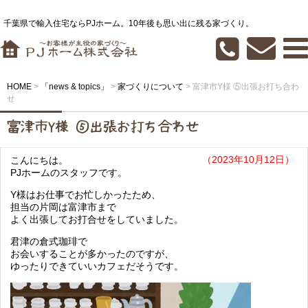
千葉県で輸入住宅ならPJホーム。10年後も思い出に残る家づくり。
HOME
>
「news & topics」
>
家づくりについて
>
富津市Y様 ⑤出張お打ち合わ
せ
富津市Y様 ⑤出張お打ち合わせ
（2023年10月12日）
こんにちは。
PJホームのスタッフです。
Y様はお仕事でお忙しかったため、
担当の片岡は富津市まで
よく出張してお打合せをしていました。
君津の倉式珈琲で
お会いすることが多かったのですが、
ゆったりできていいカフェだそうです。