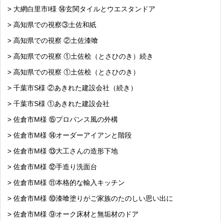
> 大網白里市I様 ⑭玄関タイルとウエスタンドア
> 高知県での視察③土佐和紙
> 高知県での視察 ②土佐漆喰
> 高知県での視察 ①土佐桧（とさひのき）続き
> 高知県での視察 ①土佐桧（とさひのき）
> 千葉市S様 ②あきれた建設会社（続き）
> 千葉市S様 ①あきれた建設会社
> 佐倉市M様 ⑮プロバンス風の外構
> 佐倉市M様 ⑭オーダーアイアンと階段
> 佐倉市M様 ⑬大工さんの造形下地
> 佐倉市M様 ⑫手造り洗面台
> 佐倉市M様 ⑪本格的な輸入キッチン
> 佐倉市M様 ⑩漆喰塗りがご家族のたのしい思い出に
> 佐倉市M様 ⑨オーク床材と無垢材のドア