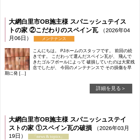
大網白里市OB施主様 スパニッシュテイス
トの家 ②こだわりのスペイン瓦
（2026年04
月06日）
メンテナンス
こんにちは。 PJホームのスタッフです。 前回の続
きです。 こだわって選んだスペイン瓦が、 飛んで
きたゴルフボールによって 破損していたのは大変残
念でしたが、 今回のメンテナンスで その損傷を早
期に発 […]
詳細を見る＞
大網白里市OB施主様 スパニッシュステイ
ストの家 ①スペイン瓦の破損
（2026年03月
19日）
「news & topics」